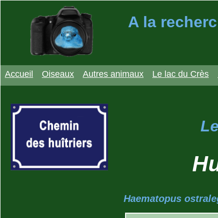
A la recherc
Accueil
Oiseaux
Autres animaux
Le lac du Crès
Le
Hu
Haematopus ostrale