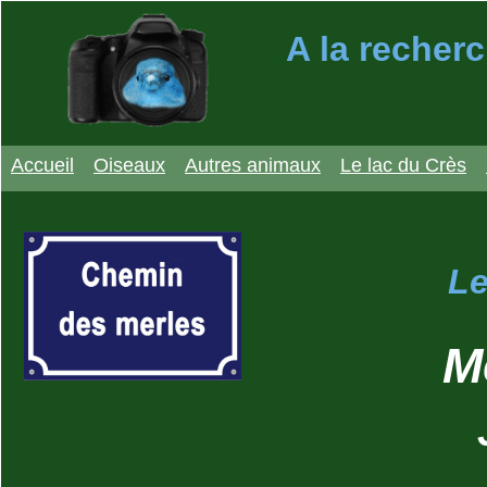
A la recherc
Accueil
Oiseaux
Autres animaux
Le lac du Crès
Le
M