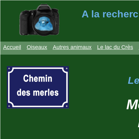
A la recherc
Accueil
Oiseaux
Autres animaux
Le lac du Crès
Le
M