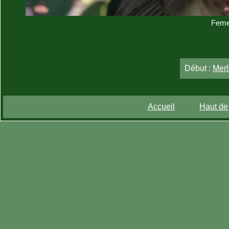
Femel
Début :
Merl
Accueil
Haut de